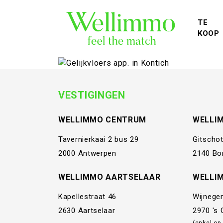
TE
KOOP
VESTIGINGEN
WELLIMMO CENTRUM
WELLI
Tavernierkaai 2 bus 29
Gitschot
2000 Antwerpen
2140 Bo
WELLIMMO AARTSELAAR
WELLI
Kapellestraat 46
Wijnege
2630 Aartselaar
2970 's
(enkel op