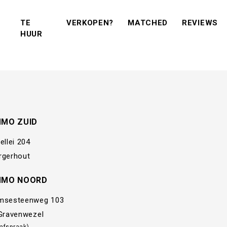
(VERKOPEN?)
(MATCHED)
(R
TE
VERKOPEN?
MATCHED
REVIEWS
(TE KOOP)
(TE HUUR)
HUUR
MMO ZUID
ellei 204
rgerhout
MMO NOORD
msesteenweg 103
 Gravenwezel
 afspraak)