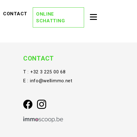
EVIEWS)
(CONTACT)
CONTACT
ONLINE
Toggle second na
SCHATTING
(OVER ONS)
OVER ONS
(DREAM TEAM)
DREAM TEAM
(ONZE KANTORE
ONZE KANTOREN
CONTACT
(VACATURES)
VACATURES
T :
+32 3 225 00 68
E :
info@wellimmo.net
(STAY TUNED)
STAY TUNED
(BLOG)
BLOG