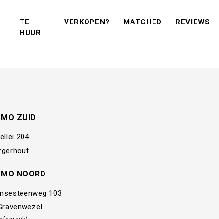
(VERKOPEN?)
(MATCHED)
(R
TE
VERKOPEN?
MATCHED
REVIEWS
(TE KOOP)
(TE HUUR)
HUUR
MMO ZUID
ellei 204
rgerhout
MMO NOORD
msesteenweg 103
 Gravenwezel
 afspraak)