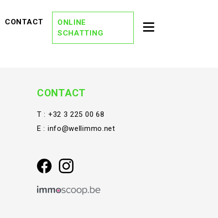
EVIEWS)
(CONTACT)
CONTACT
ONLINE
Toggle second na
SCHATTING
(OVER ONS)
OVER ONS
(DREAM TEAM)
DREAM TEAM
(ONZE KANTORE
ONZE KANTOREN
CONTACT
(VACATURES)
VACATURES
T :
+32 3 225 00 68
E :
info@wellimmo.net
(STAY TUNED)
STAY TUNED
(BLOG)
BLOG