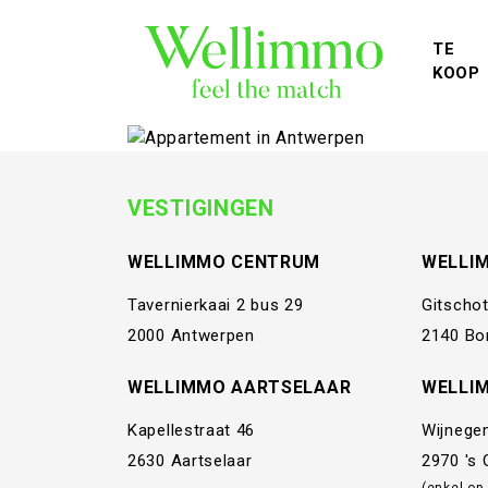
TE
KOOP
VESTIGINGEN
WELLIMMO CENTRUM
WELLI
Tavernierkaai 2 bus 29
Gitschot
2000 Antwerpen
2140 Bo
WELLIMMO AARTSELAAR
WELLI
Kapellestraat 46
Wijnege
2630 Aartselaar
2970 's
(enkel op