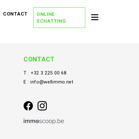
EVIEWS)
(CONTACT)
CONTACT
ONLINE
Toggle second na
SCHATTING
(OVER ONS)
OVER ONS
(DREAM TEAM)
DREAM TEAM
(ONZE KANTORE
ONZE KANTOREN
CONTACT
(VACATURES)
VACATURES
T :
+32 3 225 00 68
E :
info@wellimmo.net
(STAY TUNED)
STAY TUNED
(BLOG)
BLOG