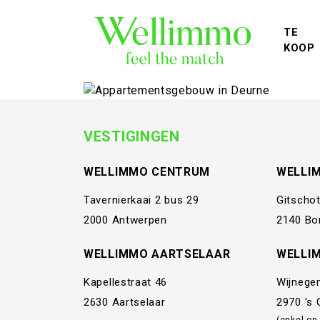
TE
KOOP
VESTIGINGEN
WELLIMMO CENTRUM
WELLI
Tavernierkaai 2 bus 29
Gitschot
2000 Antwerpen
2140 Bo
WELLIMMO AARTSELAAR
WELLI
Kapellestraat 46
Wijnege
2630 Aartselaar
2970 's
(enkel op