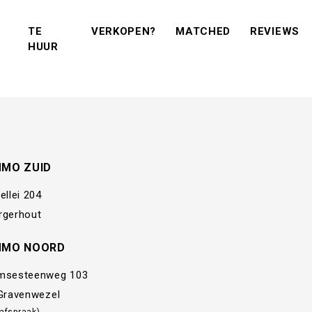
(VERKOPEN?)
(MATCHED)
(R
TE
VERKOPEN?
MATCHED
REVIEWS
(TE KOOP)
(TE HUUR)
HUUR
MMO ZUID
ellei 204
rgerhout
MMO NOORD
msesteenweg 103
 Gravenwezel
 afspraak)