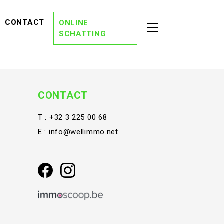
EVIEWS)
(CONTACT)
CONTACT
ONLINE
Toggle second na
SCHATTING
(OVER ONS)
OVER ONS
(DREAM TEAM)
DREAM TEAM
(ONZE KANTORE
ONZE KANTOREN
CONTACT
(VACATURES)
VACATURES
T :
+32 3 225 00 68
E :
info@wellimmo.net
(STAY TUNED)
STAY TUNED
(BLOG)
BLOG