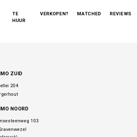
(VERKOPEN?)
(MATCHED)
(R
TE
VERKOPEN?
MATCHED
REVIEWS
(TE KOOP)
(TE HUUR)
HUUR
MMO ZUID
ellei 204
rgerhout
MMO NOORD
msesteenweg 103
 Gravenwezel
 afspraak)