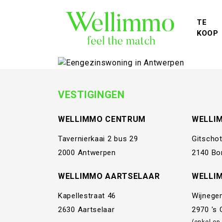
TE
KOOP
VESTIGINGEN
WELLIMMO CENTRUM
WELLI
Tavernierkaai 2 bus 29
Gitschot
2000 Antwerpen
2140 Bo
WELLIMMO AARTSELAAR
WELLI
Kapellestraat 46
Wijnege
2630 Aartselaar
2970 's
(enkel op