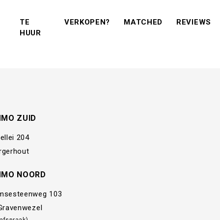
(VERKOPEN?)
(MATCHED)
(R
TE
VERKOPEN?
MATCHED
REVIEWS
(TE KOOP)
(TE HUUR)
HUUR
MMO ZUID
ellei 204
rgerhout
MMO NOORD
msesteenweg 103
 Gravenwezel
 afspraak)