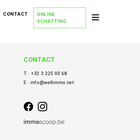
EVIEWS)
(CONTACT)
CONTACT
ONLINE
Toggle second na
SCHATTING
(OVER ONS)
OVER ONS
(DREAM TEAM)
DREAM TEAM
(ONZE KANTORE
ONZE KANTOREN
CONTACT
(VACATURES)
VACATURES
T :
+32 3 225 00 68
E :
info@wellimmo.net
(STAY TUNED)
STAY TUNED
(BLOG)
BLOG