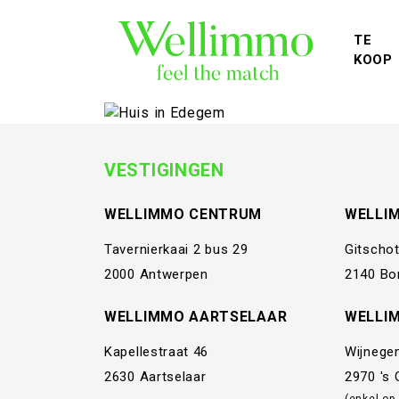
TE
KOOP
VESTIGINGEN
WELLIMMO CENTRUM
WELLI
Tavernierkaai 2 bus 29
Gitschot
2000 Antwerpen
2140 Bo
WELLIMMO AARTSELAAR
WELLI
Kapellestraat 46
Wijnege
2630 Aartselaar
2970 's
(enkel op