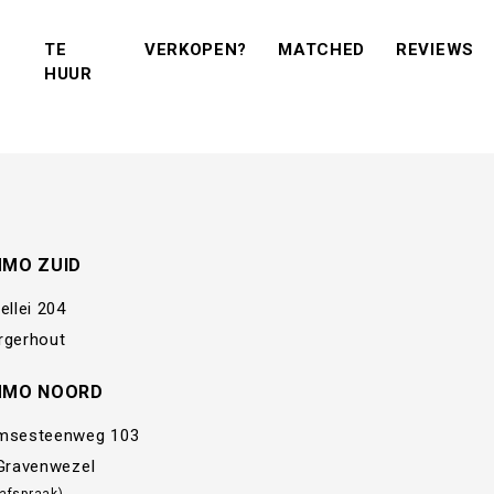
(VERKOPEN?)
(MATCHED)
(R
TE
VERKOPEN?
MATCHED
REVIEWS
(TE KOOP)
(TE HUUR)
HUUR
MMO ZUID
ellei 204
rgerhout
MMO NOORD
msesteenweg 103
 Gravenwezel
 afspraak)