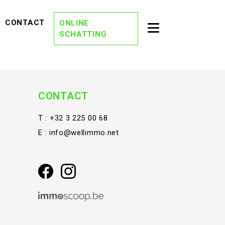
EVIEWS)
(CONTACT)
CONTACT
ONLINE
Toggle second na
SCHATTING
(OVER ONS)
OVER ONS
(DREAM TEAM)
DREAM TEAM
(ONZE KANTORE
ONZE KANTOREN
CONTACT
(VACATURES)
VACATURES
T :
+32 3 225 00 68
E :
info@wellimmo.net
(STAY TUNED)
STAY TUNED
(BLOG)
BLOG