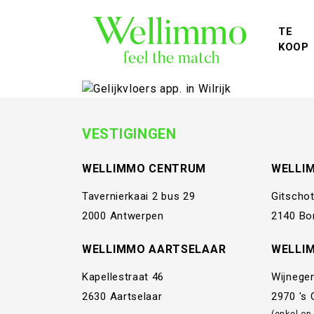
TE
KOOP
VESTIGINGEN
WELLIMMO CENTRUM
WELLI
Tavernierkaai 2 bus 29
Gitschot
2000 Antwerpen
2140 Bo
WELLIMMO AARTSELAAR
WELLI
Kapellestraat 46
Wijnege
2630 Aartselaar
2970 's
(enkel op