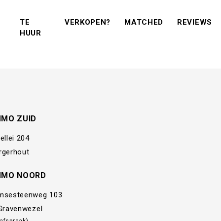
(VERKOPEN?)
(MATCHED)
(R
TE
VERKOPEN?
MATCHED
REVIEWS
(TE KOOP)
(TE HUUR)
HUUR
MMO ZUID
ellei 204
rgerhout
MMO NOORD
msesteenweg 103
 Gravenwezel
 afspraak)