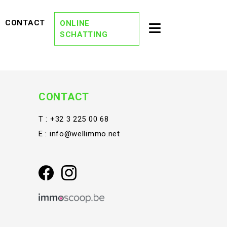
EVIEWS)
(CONTACT)
CONTACT
ONLINE
Toggle second na
SCHATTING
(OVER ONS)
OVER ONS
(DREAM TEAM)
DREAM TEAM
(ONZE KANTORE
ONZE KANTOREN
CONTACT
(VACATURES)
VACATURES
T :
+32 3 225 00 68
E :
info@wellimmo.net
(STAY TUNED)
STAY TUNED
(BLOG)
BLOG