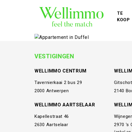
TE
KOOP
VESTIGINGEN
WELLIMMO CENTRUM
WELLI
Tavernierkaai 2 bus 29
Gitschot
2000 Antwerpen
2140 Bo
WELLIMMO AARTSELAAR
WELLI
Kapellestraat 46
Wijnege
2630 Aartselaar
2970 's
(enkel op