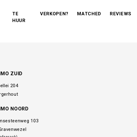
(VERKOPEN?)
(MATCHED)
(R
TE
VERKOPEN?
MATCHED
REVIEWS
(TE KOOP)
(TE HUUR)
HUUR
MMO ZUID
ellei 204
rgerhout
MMO NOORD
msesteenweg 103
 Gravenwezel
 afspraak)