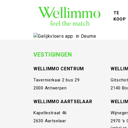
TE
KOOP
VESTIGINGEN
WELLIMMO CENTRUM
WELLI
Tavernierkaai 2 bus 29
Gitschot
2000 Antwerpen
2140 Bo
WELLIMMO AARTSELAAR
WELLI
Kapellestraat 46
Wijnege
2630 Aartselaar
2970 's
(enkel op