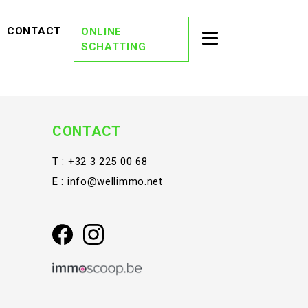
EVIEWS)
(CONTACT)
CONTACT
ONLINE
Toggle second na
SCHATTING
(OVER ONS)
OVER ONS
(DREAM TEAM)
DREAM TEAM
(ONZE KANTORE
ONZE KANTOREN
CONTACT
(VACATURES)
VACATURES
T :
+32 3 225 00 68
E :
info@wellimmo.net
(STAY TUNED)
STAY TUNED
(BLOG)
BLOG