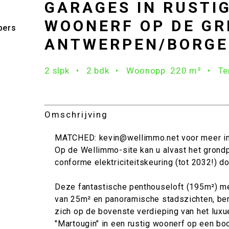
GARAGES IN RUSTI
WOONERF OP DE GR
bers
ANTWERPEN/BORG
2 slpk
2 bdk
Woonopp. 220 m²
Te
Omschrijving
MATCHED: kevin@wellimmo.net voor meer in
Op de Wellimmo-site kan u alvast het grondp
conforme elektriciteitskeuring (tot 2032!) d
Deze fantastische penthouseloft (195m²) me
van 25m² en panoramische stadszichten, bere
zich op de bovenste verdieping van het luxu
"Martougin" in een rustig woonerf op een b