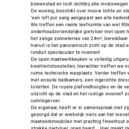
binnenstad en toch dichtbij alle invalswegen
De woning, beschikt over mooie lichte en s
'een loft pur sang aangepast aan alle heden
We treffen een riante leefruimte van wel 90
onderhoudsvriendelijke gietvloer met open h
het zalige zonneterras van 24m², bereikbaar 
hieruit is het panoramisch zicht op de stad e
ronduit spectaculair te noemen!
De open maatwerkkeuken is volledig uitgeru
kwaliteitstoestellen, hierachter treffen we 
ruime technische wasplaats. Verder treffen
met ensuite badkamers, een ingerichte dress
toiletten. De royale plafondhoogtes en de v
uitzicht op de stad en het rustige woonerf 
ruimtegevoel. .
De eigenaar, heeft er in samenspraak met zijn
gezorgd dat er werkelijk niets aan het toeval
maatwerkmeubilair met prachtig fineerhout e
strakke gietvloer, open haard,....Hier maakt de