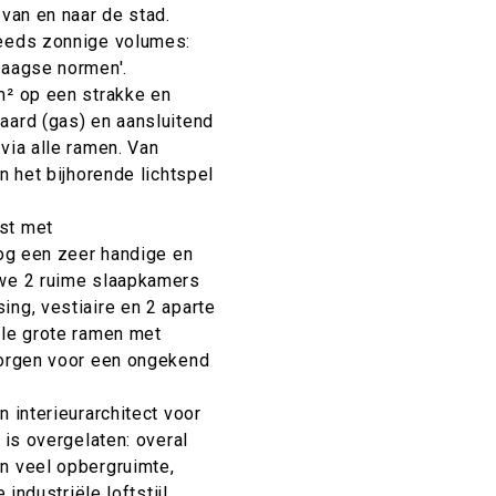
 van en naar de stad.
teeds zonnige volumes:
daagse normen'.
m² op een strakke en
aard (gas) en aansluitend
via alle ramen. Van
n het bijhorende lichtspel
st met
nog een zeer handige en
 we 2 ruime slaapkamers
ing, vestiaire en 2 aparte
ele grote ramen met
zorgen voor een ongekend
 interieurarchitect voor
 is overgelaten: overal
n veel opbergruimte,
 industriële loftstijl