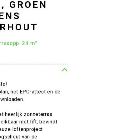
G, GROEN
ENS
ERHOUT
rrasopp. 24 m²
fo!
lan, het EPC-attest en de
ownloaden.
t heerlijk zonneterras
ikbaar met lift, bevindt
euze loftenproject
oogscheut van de