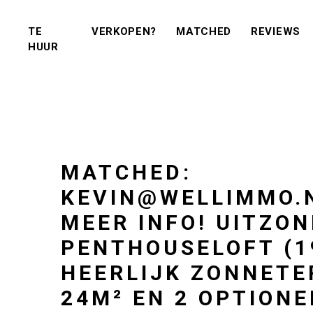
(VERKOPEN?)
(MATCHED)
(R
TE
VERKOPEN?
MATCHED
REVIEWS
(TE KOOP)
(TE HUUR)
HUUR
MATCHED:
KEVIN@WELLIMMO.
MEER INFO! UITZO
PENTHOUSELOFT (1
HEERLIJK ZONNETE
24M² EN 2 OPTIONE