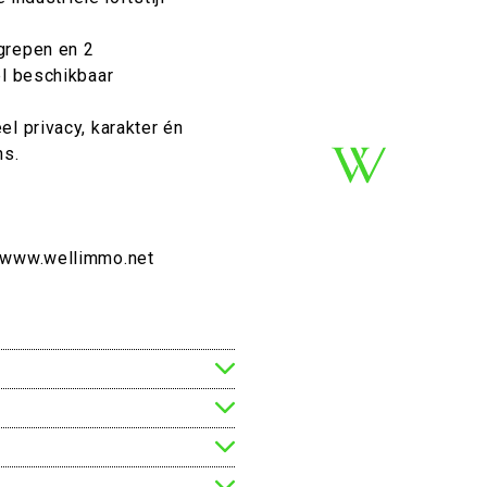
grepen en 2
el beschikbaar
l privacy, karakter én
ns.
r www.wellimmo.net