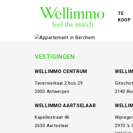
TE
KOOP
VESTIGINGEN
WELLIMMO CENTRUM
WELLI
Tavernierkaai 2 bus 29
Gitschot
2000 Antwerpen
2140 Bo
WELLIMMO AARTSELAAR
WELLI
Kapellestraat 46
Wijnege
2630 Aartselaar
2970 's
(enkel op