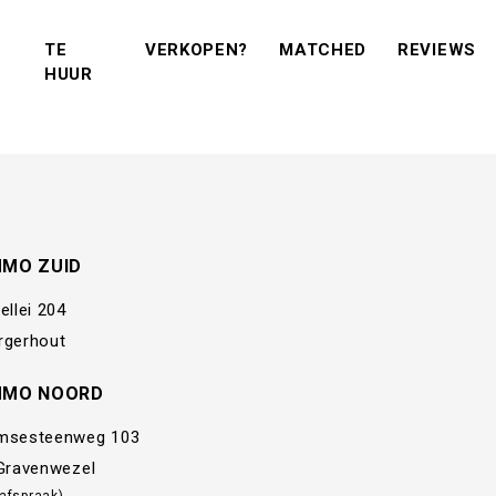
(VERKOPEN?)
(MATCHED)
(R
TE
VERKOPEN?
MATCHED
REVIEWS
(TE KOOP)
(TE HUUR)
HUUR
MMO ZUID
ellei 204
rgerhout
MMO NOORD
msesteenweg 103
 Gravenwezel
 afspraak)