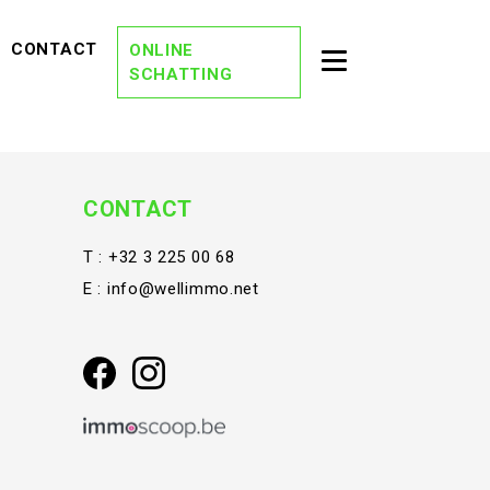
EVIEWS)
(CONTACT)
CONTACT
ONLINE
Toggle second na
SCHATTING
(OVER ONS)
OVER ONS
(DREAM TEAM)
DREAM TEAM
(ONZE KANTORE
ONZE KANTOREN
CONTACT
(VACATURES)
VACATURES
T :
+32 3 225 00 68
E :
info@wellimmo.net
(STAY TUNED)
STAY TUNED
(BLOG)
BLOG