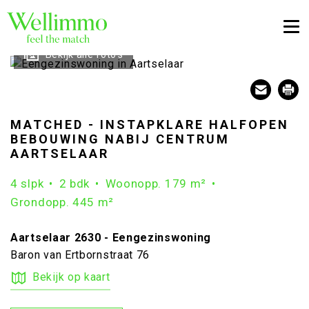
Togg
Bekijk alle foto's
MATCHED - INSTAPKLARE HALFOPEN
BEBOUWING NABIJ CENTRUM
AARTSELAAR
4 slpk
2 bdk
Woonopp. 179 m²
Grondopp. 445 m²
Aartselaar 2630 - Eengezinswoning
Baron van Ertbornstraat 76
Bekijk op kaart