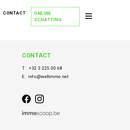
EVIEWS)
(CONTACT)
CONTACT
ONLINE
Toggle second na
SCHATTING
(OVER ONS)
OVER ONS
(DREAM TEAM)
DREAM TEAM
(ONZE KANTORE
ONZE KANTOREN
CONTACT
(VACATURES)
VACATURES
T :
+32 3 225 00 68
E :
info@wellimmo.net
(STAY TUNED)
STAY TUNED
(BLOG)
BLOG