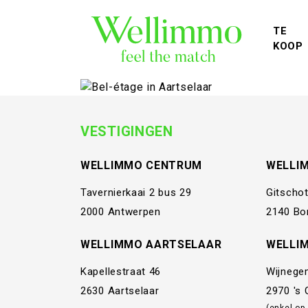
TE
KOOP
VESTIGINGEN
WELLIMMO CENTRUM
WELLI
Tavernierkaai 2 bus 29
Gitschot
2000 Antwerpen
2140 Bo
WELLIMMO AARTSELAAR
WELLI
Kapellestraat 46
Wijnege
2630 Aartselaar
2970 's
(enkel op