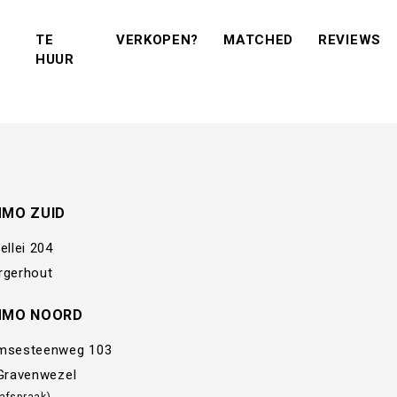
(VERKOPEN?)
(MATCHED)
(R
TE
VERKOPEN?
MATCHED
REVIEWS
(TE KOOP)
(TE HUUR)
HUUR
MMO ZUID
ellei 204
rgerhout
MMO NOORD
msesteenweg 103
 Gravenwezel
 afspraak)