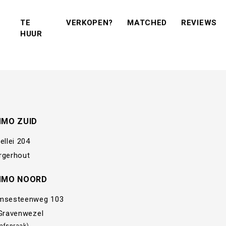
(VERKOPEN?)
(MATCHED)
(R
TE
VERKOPEN?
MATCHED
REVIEWS
(TE KOOP)
(TE HUUR)
HUUR
MMO ZUID
ellei 204
rgerhout
MMO NOORD
msesteenweg 103
 Gravenwezel
 afspraak)