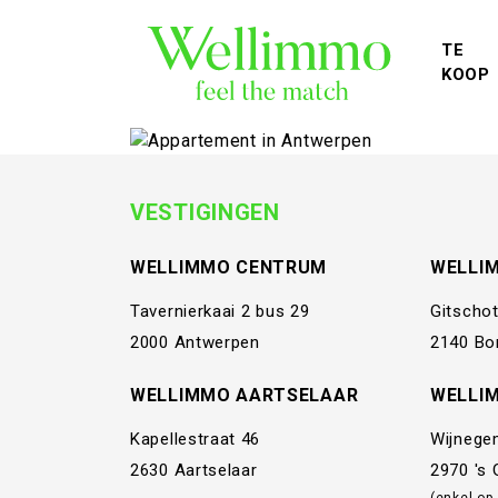
TE
KOOP
VESTIGINGEN
WELLIMMO CENTRUM
WELLI
Tavernierkaai 2 bus 29
Gitschot
2000 Antwerpen
2140 Bo
WELLIMMO AARTSELAAR
WELLI
Kapellestraat 46
Wijnege
2630 Aartselaar
2970 's
(enkel op