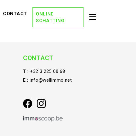
EVIEWS)
(CONTACT)
CONTACT
ONLINE
Toggle second na
SCHATTING
(OVER ONS)
OVER ONS
(DREAM TEAM)
DREAM TEAM
(ONZE KANTORE
ONZE KANTOREN
CONTACT
(VACATURES)
VACATURES
T :
+32 3 225 00 68
E :
info@wellimmo.net
(STAY TUNED)
STAY TUNED
(BLOG)
BLOG