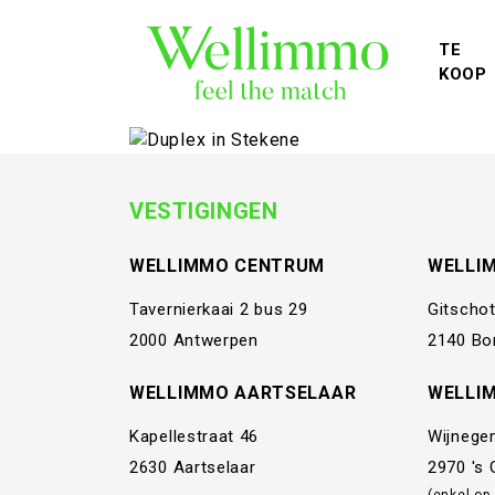
TE
KOOP
VESTIGINGEN
WELLIMMO CENTRUM
WELLI
Tavernierkaai 2 bus 29
Gitschot
2000 Antwerpen
2140 Bo
WELLIMMO AARTSELAAR
WELLI
Kapellestraat 46
Wijnege
2630 Aartselaar
2970 's
(enkel op