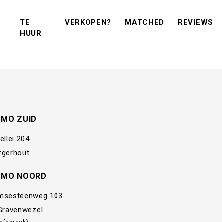
(VERKOPEN?)
(MATCHED)
(R
TE
VERKOPEN?
MATCHED
REVIEWS
(TE KOOP)
(TE HUUR)
HUUR
MMO ZUID
ellei 204
rgerhout
MMO NOORD
msesteenweg 103
 Gravenwezel
 afspraak)