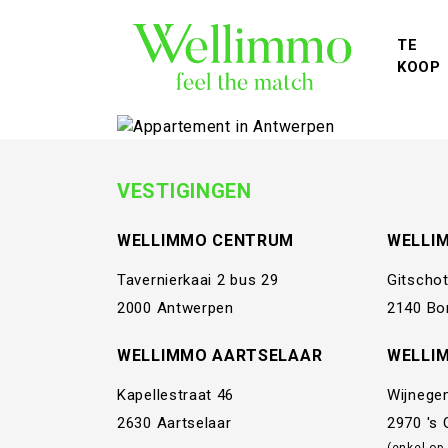
TE
KOOP
VESTIGINGEN
WELLIMMO CENTRUM
WELLI
Tavernierkaai 2 bus 29
Gitschot
2000 Antwerpen
2140 Bo
WELLIMMO AARTSELAAR
WELLI
Kapellestraat 46
Wijnege
2630 Aartselaar
2970 's
(enkel op