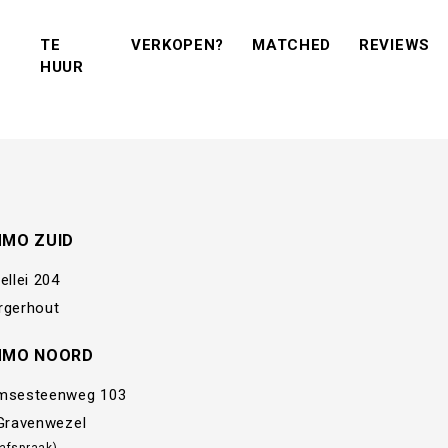
(VERKOPEN?)
(MATCHED)
(R
TE
VERKOPEN?
MATCHED
REVIEWS
(TE KOOP)
(TE HUUR)
HUUR
MMO ZUID
ellei 204
rgerhout
MMO NOORD
msesteenweg 103
 Gravenwezel
 afspraak)