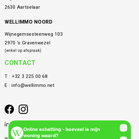
2630 Aartselaar
WELLIMMO NOORD
Wijnegemsesteenweg 103
2970 's Gravenwezel
(enkel op afspraak)
CONTACT
T :
+32 3 225 00 68
E :
info@wellimmo.net
Webdevelopment en Copyright © 2026 door
Zabun
/
Zimmo