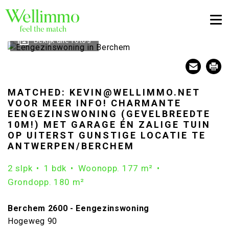
Togg
Bekijk alle foto's
MATCHED: KEVIN@WELLIMMO.NET
VOOR MEER INFO! CHARMANTE
EENGEZINSWONING (GEVELBREEDTE
10M!) MET GARAGE ÉN ZALIGE TUIN
OP UITERST GUNSTIGE LOCATIE TE
ANTWERPEN/BERCHEM
2 slpk
1 bdk
Woonopp. 177 m²
Grondopp. 180 m²
Berchem 2600 - Eengezinswoning
Hogeweg 90