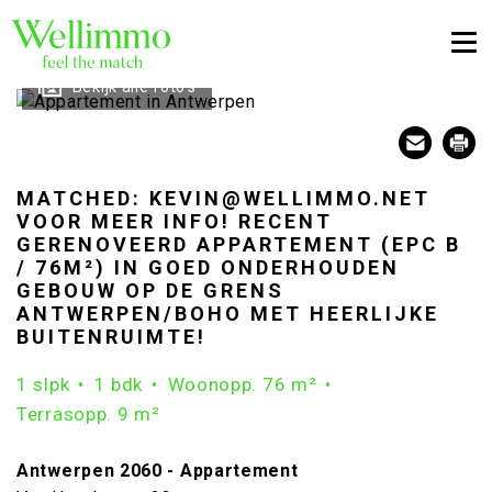
Togg
Bekijk alle foto's
MATCHED: KEVIN@WELLIMMO.NET
VOOR MEER INFO! RECENT
GERENOVEERD APPARTEMENT (EPC B
/ 76M²) IN GOED ONDERHOUDEN
GEBOUW OP DE GRENS
ANTWERPEN/BOHO MET HEERLIJKE
BUITENRUIMTE!
1 slpk
1 bdk
Woonopp. 76 m²
Terrasopp. 9 m²
Antwerpen 2060 - Appartement