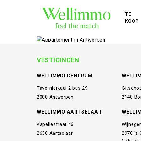
TE
KOOP
VESTIGINGEN
WELLIMMO CENTRUM
WELLI
Tavernierkaai 2 bus 29
Gitschot
2000 Antwerpen
2140 Bo
WELLIMMO AARTSELAAR
WELLI
Kapellestraat 46
Wijnege
2630 Aartselaar
2970 's
(enkel op