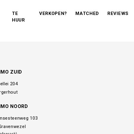
(VERKOPEN?)
(MATCHED)
(R
TE
VERKOPEN?
MATCHED
REVIEWS
(TE KOOP)
(TE HUUR)
HUUR
MMO ZUID
ellei 204
rgerhout
MMO NOORD
msesteenweg 103
 Gravenwezel
 afspraak)