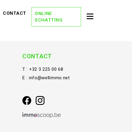
EVIEWS)
(CONTACT)
CONTACT
ONLINE
Toggle second na
SCHATTING
(OVER ONS)
OVER ONS
(DREAM TEAM)
DREAM TEAM
(ONZE KANTORE
ONZE KANTOREN
CONTACT
(VACATURES)
VACATURES
T :
+32 3 225 00 68
E :
info@wellimmo.net
(STAY TUNED)
STAY TUNED
(BLOG)
BLOG