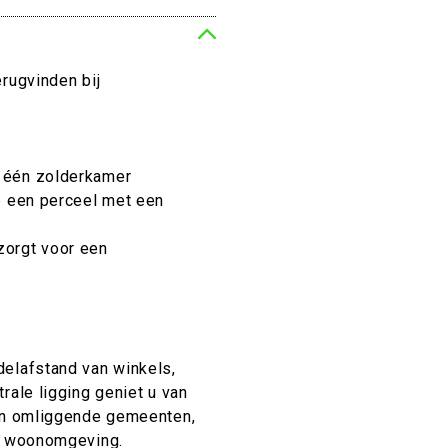
rugvinden bij
 één zolderkamer
p een perceel met een
zorgt voor een
delafstand van winkels,
rale ligging geniet u van
 en omliggende gemeenten,
me woonomgeving.