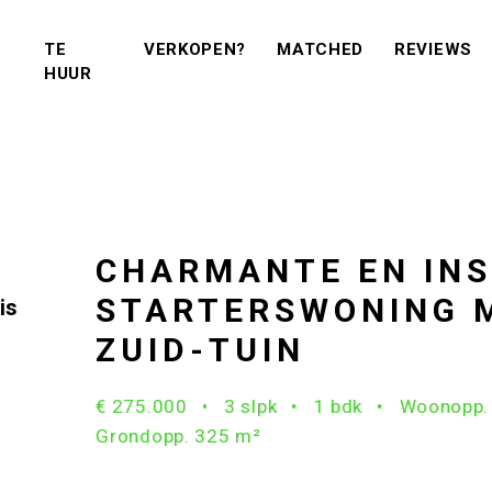
(VERKOPEN?)
(MATCHED)
(R
TE
VERKOPEN?
MATCHED
REVIEWS
(TE KOOP)
(TE HUUR)
HUUR
CHARMANTE EN IN
STARTERSWONING 
is
ZUID-TUIN
€ 275.000
3 slpk
1 bdk
Woonopp.
Grondopp. 325 m²