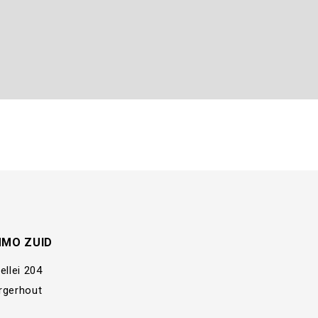
MMO ZUID
ellei 204
rgerhout