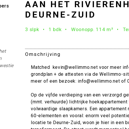
AAN HET RIVIEREN
bers
DEURNE-ZUID
3 slpk
1 bdk
Woonopp. 114 m²
Te
het
Omschrijving
m
westie
Matched kevin@wellimmo.net voor meer info
grondplan + de attesten via de Wellimmo-sit
meer of een bezoek: info@wellimmo.net of 
Op de vijfde verdieping van een verzorgd ge
(mmt. verhuurde) lichtrijke hoekappartement
volwaardige slaapkamers. Een appartement me
60-elementen en vooral: enorm veel potentie
locatie te Deurne-Zuid, woon je hier in een b