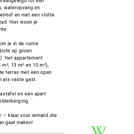
eraangelegd tot een
s, wateropvang en
renhof en met een vlotte
tad. Hier woon je
mte.
om je in de ruime
zicht op groen.
²). Het appartement
6 m², 13 m² en 10 m²),
te terras met een open
 als vaste gast.
astafel en een apart
elderberging.
r — klaar voor iemand die
van gaat maken!