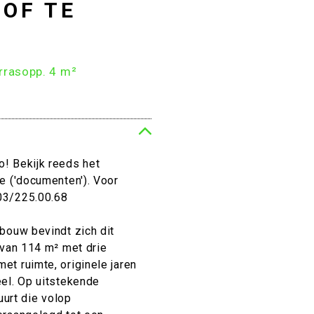
HOF TE
rrasopp. 4 m²
! Bekijk reeds het
e ('documenten'). Voor
03/225.00.68
bouw bevindt zich dit
 van 114 m² met drie
t ruimte, originele jaren
el. Op uitstekende
uurt die volop