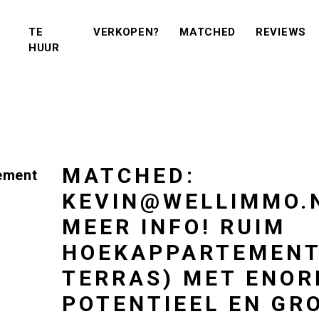
(VERKOPEN?)
(MATCHED)
(R
TE
VERKOPEN?
MATCHED
REVIEWS
(TE KOOP)
(TE HUUR)
HUUR
MATCHED:
ement
KEVIN@WELLIMMO.
MEER INFO! RUIM
HOEKAPPARTEMENT 
TERRAS) MET ENO
POTENTIEEL EN GR