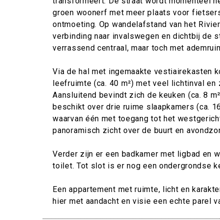
transformeert. De straat wordt momenteel h
groen woonerf met meer plaats voor fietser
ontmoeting. Op wandelafstand van het Rivie
verbinding naar invalswegen en dichtbij de s
verrassend centraal, maar toch met ademrui
Via de hal met ingemaakte vestiairekasten k
leefruimte (ca. 40 m²) met veel lichtinval en 
Aansluitend bevindt zich de keuken (ca. 8 m
beschikt over drie ruime slaapkamers (ca. 1
waarvan één met toegang tot het westgerich
panoramisch zicht over de buurt en avondzon
Verder zijn er een badkamer met ligbad en w
toilet. Tot slot is er nog een ondergrondse k
Een appartement met ruimte, licht en karakte
hier met aandacht en visie een echte parel 