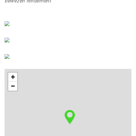
bewezen rendement
+
−