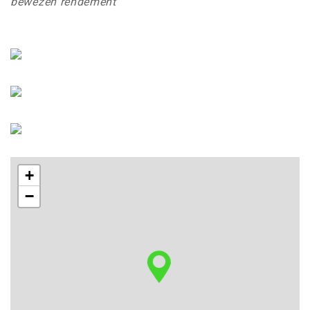
bewezen rendement
+
−