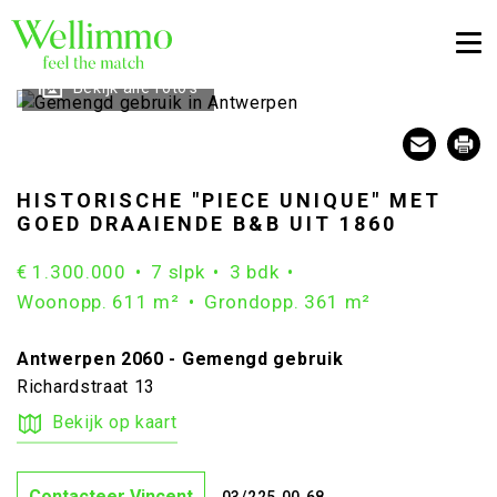
Togg
Bekijk alle foto's
HISTORISCHE "PIECE UNIQUE" MET
GOED DRAAIENDE B&B UIT 1860
€ 1.300.000
7 slpk
3 bdk
Woonopp. 611 m²
Grondopp. 361 m²
Antwerpen 2060 - Gemengd gebruik
Richardstraat 13
Bekijk op kaart
Contacteer Vincent
03/225.00.68