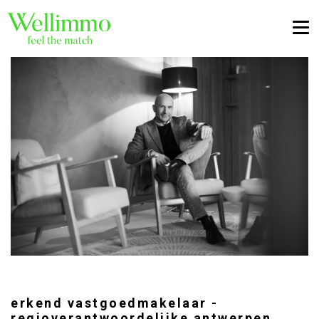
Togg
erkend vastgoedmakelaar -
regioverantwoordelijke antwerpen